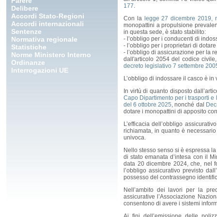
Parere
177
.
Delibere
Accordi Stato-Regioni
Con la
legge 27 dicembre 2019, 
Accordi internazionali
monopattini a propulsione prevalente
Sentenze
in questa sede, è stato stabilito:
Normativa regionale
- l’obbligo per i conducenti di indo
- l’obbligo per i proprietari di dota
Statistiche
- l’obbligo di assicurazione per la re
Norme Ministero Interno
dall'articolo 2054 del codice civile
Ordinanze
decreto legislativo 7 settembre 200
Interrogazioni UE
L’obbligo di indossare il casco è i
In virtù di quanto disposto dall’arti
Capo Dipartimento per i trasporti e
del 6 ottobre 2025
, nonché dal
Decr
dotare i monopattini di apposito c
L’efficacia dell’obbligo assicurati
richiamata, in quanto è necessario
univoca.
Nello stesso senso si è espressa la ci
di stato emanata d’intesa con il Min
data 20 dicembre 2024, che, nel fo
l’obbligo assicurativo previsto da
possesso del contrassegno identific
Nell’ambito dei lavori per la pre
assicurative l’Associazione Naziona
consentono di avere i sistemi inform
Ai fini dell’emissione delle poliz