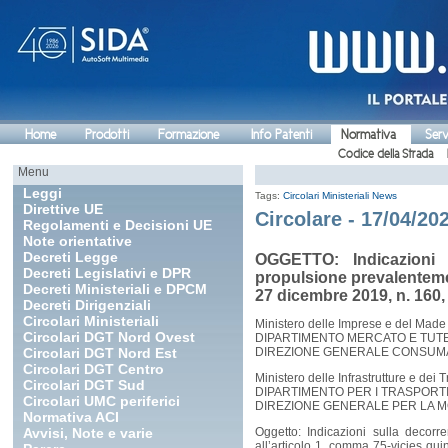
Home
Prodotti
Formazione
Info Patenti
Normativa
Serv
Codice della Strada
Menu
Leggi
Tags:
Circolari Ministeriali
News
Direttive UE
Circolare - 17/04/20
Regolamenti e Decisioni UE
Note orientative
Decreti Legge
OGGETTO: Indicazioni s
Decreti Legislativi e DPR
propulsione prevalentemen
Decreti Ministeriali e DPCM
27 dicembre 2019, n. 160,
Decreti Dirigenziali
Circolari Ministeriali
Ministero delle Imprese e del Made i
Circolari DGT Nord Ovest
DIPARTIMENTO MERCATO E TUT
Circolari DGT Nord Est
DIREZIONE GENERALE CONSUM
Circolari DGT Centro
Ministero delle Infrastrutture e dei T
Circolari DGT Sud
DIPARTIMENTO PER I TRASPORTI
Circolari UMC periferici
DIREZIONE GENERALE PER LA 
Normativa ACI
Avvisi, Note e varie
Oggetto: Indicazioni sulla decorr
all’articolo 1, comma 75-vicies qu