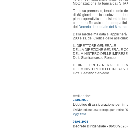
Motorizzazione, la banca dati SITA A
Tanto su premesso, tenuto conto dell
di 60 giorni per la risoluzione del
piena operatività dei sistemi infor
copertura Rc auto dei monopattini 
del
Decreto direttoriale del 6 marz
Dalla medesima data si applicherà la 
283 e ss. del Codice delle assicura
IL DIRETTORE GENERALE
DELLA DIREZIONE GENERALE C
DEL MINISTERO DELLE IMPRESE 
Dott. Gianfrancesco Romeo
IL DIRETTORE GENERALE DELLA
DEL MINISTERO DELLE INFRAST
Dott. Gaetano Servedio
Vedi anche:
23/04/2026
L’obbligo di assicurazione per i mon
L’ANIA ottiene una proroga per offrire R
leggi tutto...
06/03/2026
Decreto Dirigenziale - 06/03/2026 